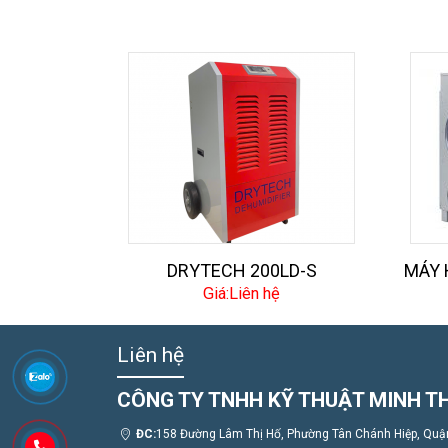
DRYTECH 200LD-S
MÁY 
Giá:Liên hệ
Liên hệ
CÔNG TY TNHH KỸ THUẬT MINH T
ĐC:
158 Đường Lâm Thị Hố, Phường Tân Chánh Hiệp, Quận