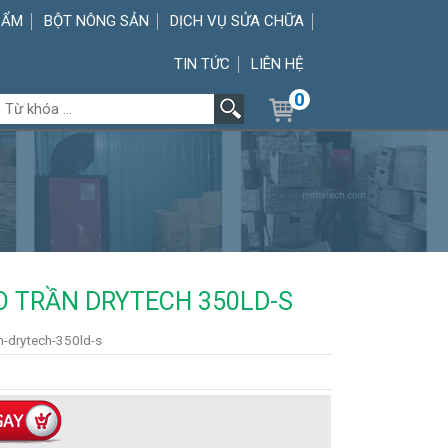
 ẨM
BỘT NÔNG SẢN
DỊCH VỤ SỬA CHỮA
TIN TỨC
LIÊN HỆ
0
O TRẦN DRYTECH 350LD-S
n-drytech-350ld-s