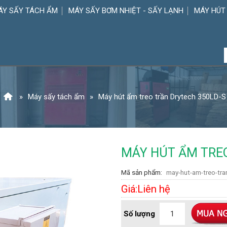
ÁY SẤY TÁCH ẨM
MÁY SẤY BƠM NHIỆT - SẤY LẠNH
MÁY HÚT
Máy sấy tách ẩm
Máy hút ẩm treo trần Drytech 350LD-S
MÁY HÚT ẨM TRE
Mã sản phẩm
may-hut-am-treo-tra
Giá:Liên hệ
Số lượng